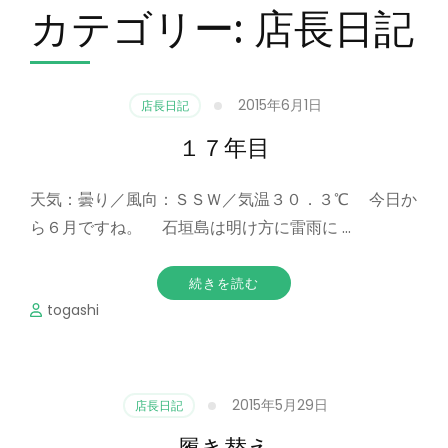
カテゴリー:
店長日記
2015年6月1日
店長日記
１７年目
天気：曇り／風向：ＳＳＷ／気温３０．３℃ 今日か
ら６月ですね。 石垣島は明け方に雷雨に …
続きを読む
togashi
2015年5月29日
店長日記
履き替え