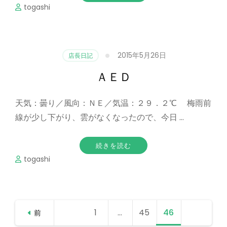
togashi
2015年5月26日
店長日記
ＡＥＤ
天気：曇り／風向：ＮＥ／気温：２９．２℃ 梅雨前
線が少し下がり、雲がなくなったので、今日 …
続きを読む
togashi
投
1
固定
…
45
固定
46
固定
前
稿