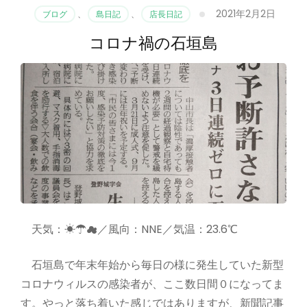
2021年2月2日
ブログ
、
島日記
、
店長日記
コロナ禍の石垣島
天気：☀☂☁／風向：NNE／気温：23.6℃
石垣島で年末年始から毎日の様に発生していた新型
コロナウィルスの感染者が、ここ数日間０になってま
す。やっと落ち着いた感じではありますが、新聞記事