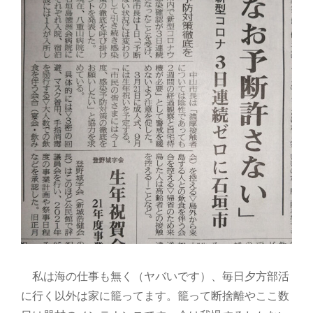
私は海の仕事も無く（ヤバいです）、毎日夕方部活
に行く以外は家に籠ってます。籠って断捨離やここ数