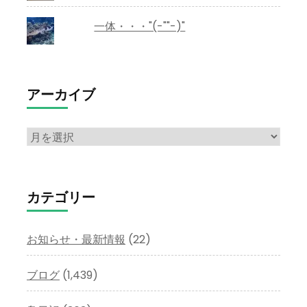
一体・・・"(-""-)"
アーカイブ
ア
ー
カ
イ
カテゴリー
ブ
お知らせ・最新情報
(22)
ブログ
(1,439)