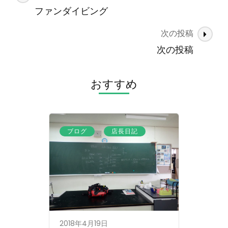
稿
ファンダイビング
ナ
次の投稿
ビ
ゲ
次の投稿
ー
シ
おすすめ
ョ
ン
、
ブログ
店長日記
2018年4月19日