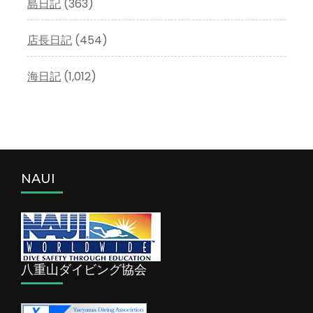
島日記
(363)
店長日記
(454)
海日記
(1,012)
NAUI
八重山ダイビング協会