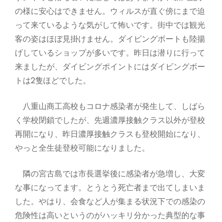
の様に安心はできません。ウィルスが直ぐ傍にまで迫
って来ているような気がして怖いです。街中では観光
客の姿はほぼ見掛けません。ダイビングボートも陸揚
げしているショップが多いです。昨日は潜りに行って
来ましたが、ダイビングポイントにはダイビングボー
トは2隻ほどでした。
八重山商工高校もコロナ感染者が発生して、しばら
く学校閉鎖でしたが、先週濃厚接触クラス以外が登校
再開になり、昨日濃厚接触クラスも登校開始になり、
やっと全生徒登校可能になりました。
隣の宮古島では市長選挙後に感染者が急増し、大変
な事になってます。とうとう死亡者まで出てしまいま
した。やはり、会食など人が集まる状況下での感染の
危険性は高いというのがハッキリ分かった典型的な事