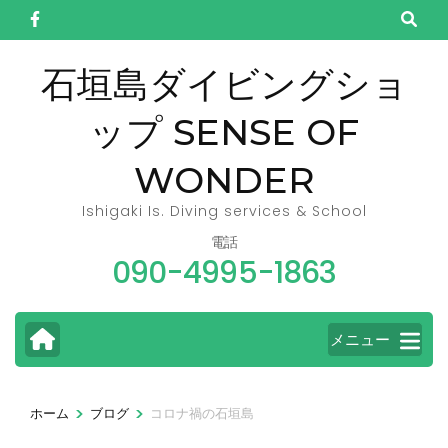
コ
ン
テ
石垣島ダイビングショ
ン
ップ SENSE OF
ツ
へ
WONDER
ス
キ
Ishigaki Is. Diving services & School
ッ
電話
090-4995-1863
プ
(Enter
を
メニュー
押
す)
>
>
ホーム
ブログ
コロナ禍の石垣島