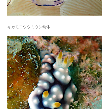
キカモヨウウミウシ幼体