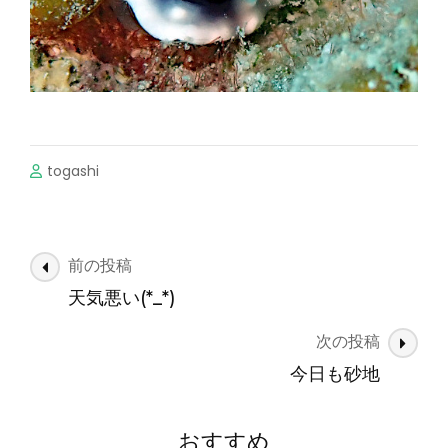
togashi
投
前の投稿
稿
天気悪い(*_*)
ナ
次の投稿
ビ
ゲ
今日も砂地
ー
シ
おすすめ