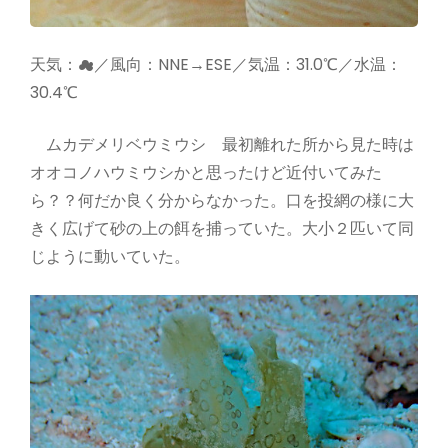
天気：☁／風向：NNE→ESE／気温：31.0℃／水温：
30.4℃
ムカデメリベウミウシ 最初離れた所から見た時は
オオコノハウミウシかと思ったけど近付いてみた
ら？？何だか良く分からなかった。口を投網の様に大
きく広げて砂の上の餌を捕っていた。大小２匹いて同
じように動いていた。