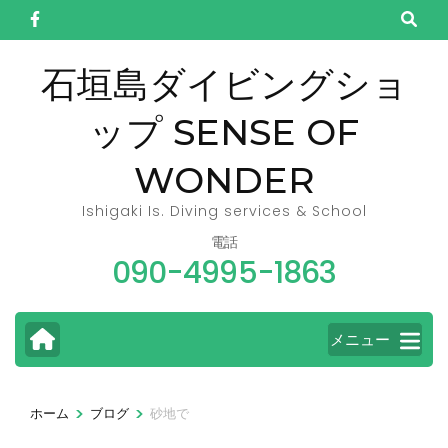
コ
ン
テ
石垣島ダイビングショ
ン
ップ SENSE OF
ツ
へ
WONDER
ス
キ
Ishigaki Is. Diving services & School
ッ
電話
090-4995-1863
プ
(Enter
を
メニュー
押
す)
>
>
ホーム
ブログ
砂地で