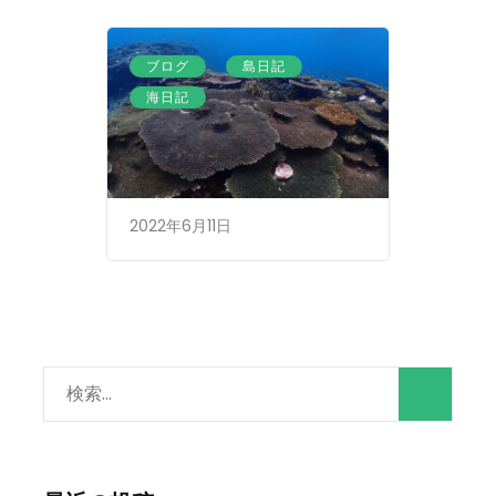
、
、
ブログ
島日記
海日記
2022年6月11日
検
索: