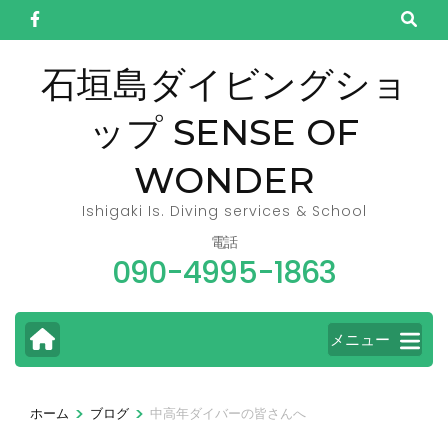
コ
ン
テ
石垣島ダイビングショ
ン
ップ SENSE OF
ツ
へ
WONDER
ス
キ
Ishigaki Is. Diving services & School
ッ
電話
090-4995-1863
プ
(Enter
を
メニュー
押
す)
>
>
ホーム
ブログ
中高年ダイバーの皆さんへ