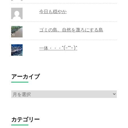
今日も穏やか
ゴミの島、自然を蔑ろにする島
一体・・・"(-""-)"
アーカイブ
ア
ー
カ
イ
カテゴリー
ブ