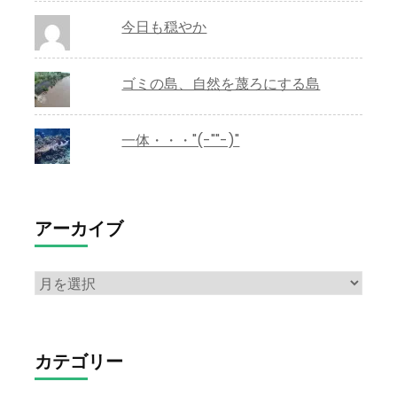
今日も穏やか
ゴミの島、自然を蔑ろにする島
一体・・・"(-""-)"
アーカイブ
ア
ー
カ
イ
カテゴリー
ブ