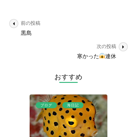
投
前の投稿
稿
黒島
ナ
次の投稿
ビ
ゲ
寒かった
連休
ー
シ
おすすめ
ョ
ン
、
ブログ
海日記