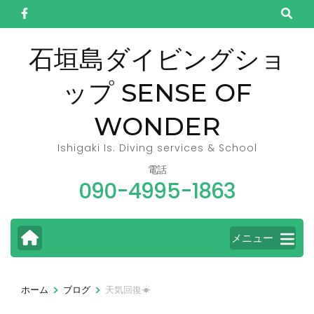
コ
ン
テ
石垣島ダイビングショ
ン
ップ SENSE OF
ツ
へ
WONDER
ス
キ
Ishigaki Is. Diving services & School
ッ
電話
090-4995-1863
プ
(Enter
を
メニュー
押
す)
>
>
ホーム
ブログ
天気回復☀