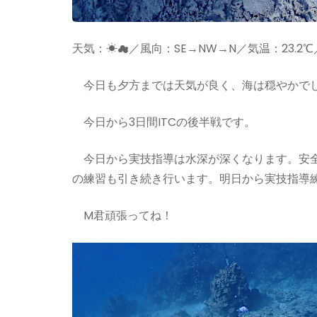
天気：☀☁／風向：SE→NW→N／気温：23.2℃
今日も夕方までは天気が良く、海は穏やかでした
今日から3日間ITCの後半戦です。
今日から実技指導は水深が深くなります。安全
の練習も引き続き行います。明日から実技指導
M君頑張ってね！