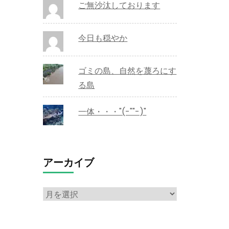
ご無沙汰しております
今日も穏やか
ゴミの島、自然を蔑ろにす
る島
一体・・・"(-""-)"
アーカイブ
ア
ー
カ