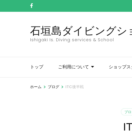
コ
ン
テ
石垣島ダイビングショッ
ン
ツ
Ishigaki Is. Diving services & School
へ
ス
キ
トップ
ご利用について
ショップス
ッ
プ
(Enter
>
>
ホーム
ブログ
ITC後半戦
を
押
す)
ブロ
I