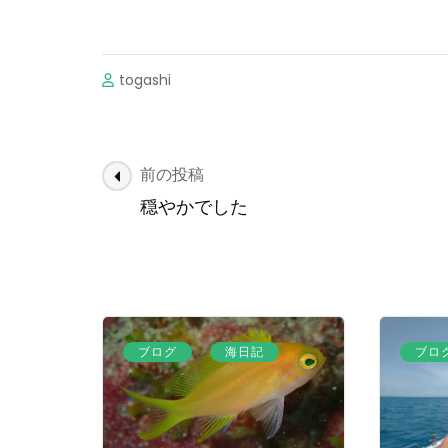
togashi
投
前の投稿
稿
穏やかでした
ナ
ビ
ゲ
ー
シ
、
ブログ
海日記
ブロ
ョ
ン