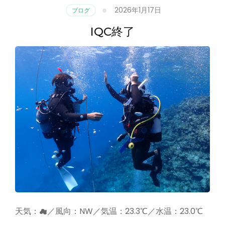
2026年1月17日
ブログ
IQC終了
天気：☁／風向：NW／気温：23.3℃／水温：23.0℃