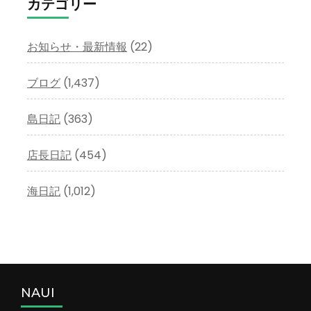
イ
カテゴリー
ブ
お知らせ・最新情報
(22)
ブログ
(1,437)
島日記
(363)
店長日記
(454)
海日記
(1,012)
NAUI