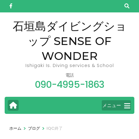
コ
ン
テ
石垣島ダイビングショ
ン
ップ SENSE OF
ツ
へ
WONDER
ス
キ
Ishigaki Is. Diving services & School
ッ
電話
090-4995-1863
プ
(Enter
を
メニュー
押
す)
>
>
ホーム
ブログ
IQC終了