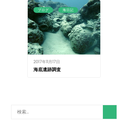
、
ブログ
海日記
2017年11月17日
海底遺跡調査
検
索: