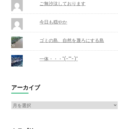
ご無沙汰しております
今日も穏やか
ゴミの島、自然を蔑ろにする島
一体・・・"(-""-)"
アーカイブ
ア
ー
カ