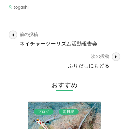
togashi
投
前の投稿
稿
ネイチャーツーリズム活動報告会
ナ
次の投稿
ビ
ゲ
ふりだしにもどる
ー
シ
おすすめ
ョ
ン
、
ブログ
海日記