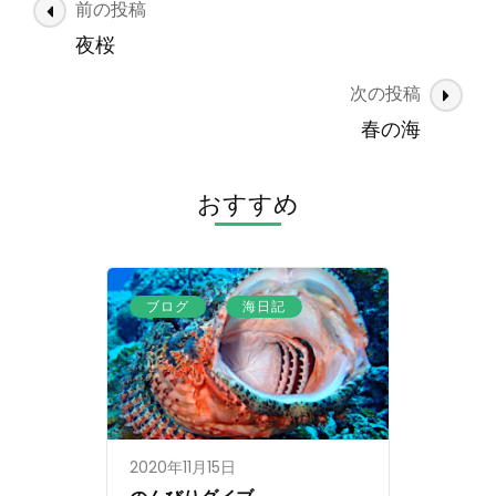
投
前の投稿
し)
稿
夜桜
ナ
次の投稿
ビ
ゲ
春の海
ー
シ
おすすめ
ョ
ン
、
ブログ
海日記
2020年11月15日