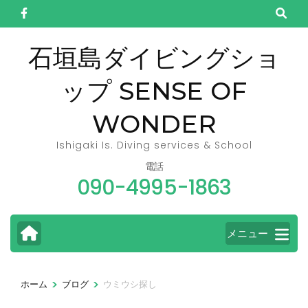
コ
ン
テ
石垣島ダイビングショ
ン
ップ SENSE OF
ツ
へ
WONDER
ス
キ
Ishigaki Is. Diving services & School
ッ
電話
090-4995-1863
プ
(Enter
を
メニュー
押
す)
>
>
ホーム
ブログ
ウミウシ探し