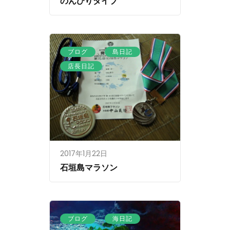
のんびりダイブ
、
、
ブログ
島日記
店長日記
2017年1月22日
石垣島マラソン
、
ブログ
海日記