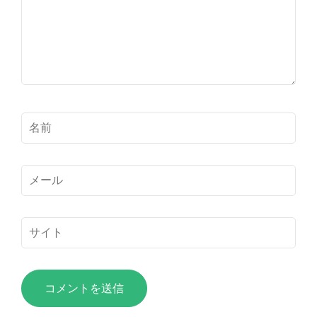
メ
ン
ト
名
前
*
メ
ー
ル
サ
*
イ
ト