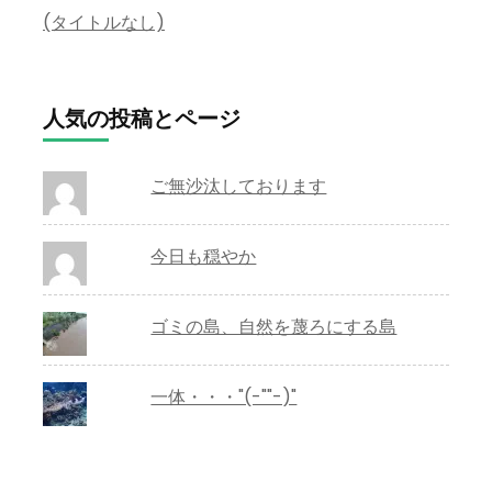
(タイトルなし)
人気の投稿とページ
ご無沙汰しております
今日も穏やか
ゴミの島、自然を蔑ろにする島
一体・・・"(-""-)"