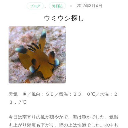
2017年3月4日
ブログ
、
海日記
ウミウシ探し
天気：☀／風向：ＳＥ／気温：２３．０℃／水温：２
３．７℃
今日は南寄りの風が穏やかで、海は静かでした。気温
も上がり湿度も下がり、陸の上は快適でした。水中も