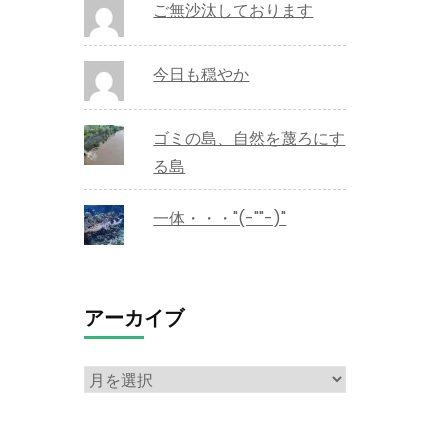
ご無沙汰しております
今日も穏やか
ゴミの島、自然を蔑ろにす
る島
一体・・・"(-""-)"
アーカイブ
ア
ー
カ