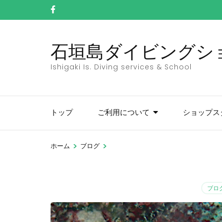
コ
ン
テ
石垣島ダイビングショッ
ン
ツ
Ishigaki Is. Diving services & School
へ
ス
キ
トップ
ご利用について
ショップス
ッ
プ
(Enter
>
>
ホーム
ブログ
を
押
す)
ブロ