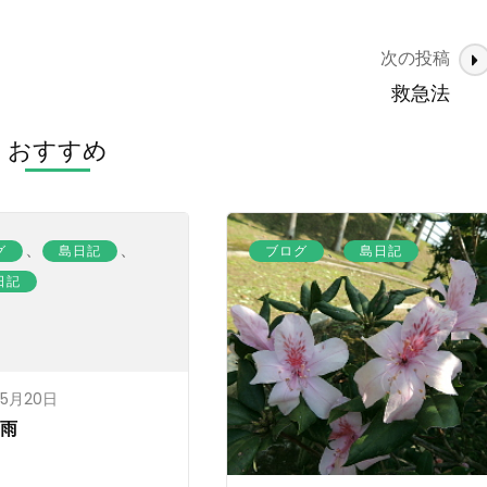
次の投稿
救急法
おすすめ
、
、
、
グ
島日記
ブログ
島日記
日記
年5月20日
も雨