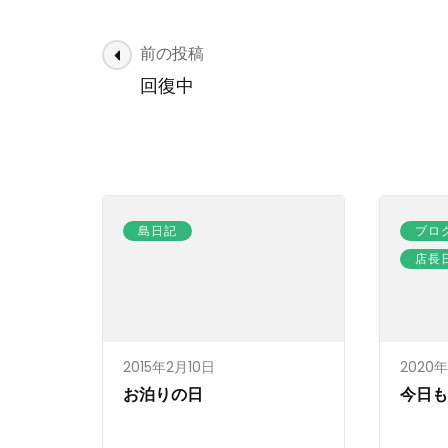
投
前の投稿
稿
回復中
ナ
ビ
ゲ
ー
シ
島日記
ブロ
ョ
店長
ン
2015年2月10日
2020
お泊りの日
今日