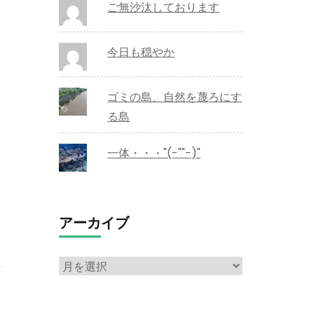
ご無沙汰しております
今日も穏やか
ゴミの島、自然を蔑ろにす
る島
一体・・・"(-""-)"
アーカイブ
ア
ー
カ