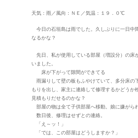
天気：雨／風向：ＮＥ／気温：１９．０℃
今日の石垣島は雨でした。久しぶりに一日中降
なるかな？
先日、私が使用している部屋（増設分）の床が
いました。
床が下がって隙間ができてる
雨漏りして壁の板もふやけていて、多分床の下
もりを出し、家主に連絡して修理するかどうか
見積もりだせるのかな？
部屋の物は全て子供部屋へ移動。娘に嫌がら
数日後、修理はせずとの連絡。
「え～ッ！」
「では、この部屋はどうしますか？」