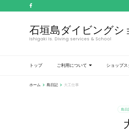
コ
ン
テ
石垣島ダイビングショッ
ン
ツ
Ishigaki Is. Diving services & School
へ
ス
キ
トップ
ご利用について
ショップス
ッ
プ
(Enter
>
>
ホーム
島日記
大工仕事
を
押
す)
島日