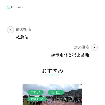
togashi
投
前の投稿
稿
救急法
ナ
次の投稿
ビ
ゲ
熱帯雨林と秘密基地
ー
シ
おすすめ
ョ
ン
、
、
ブログ
島日記
店長日記