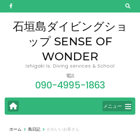
コ
ン
テ
石垣島ダイビングショ
ン
ップ SENSE OF
ツ
へ
WONDER
ス
キ
Ishigaki Is. Diving services & School
ッ
電話
090-4995-1863
プ
(Enter
を
メニュー
押
す)
>
>
ホーム
島日記
かわいいお客さん