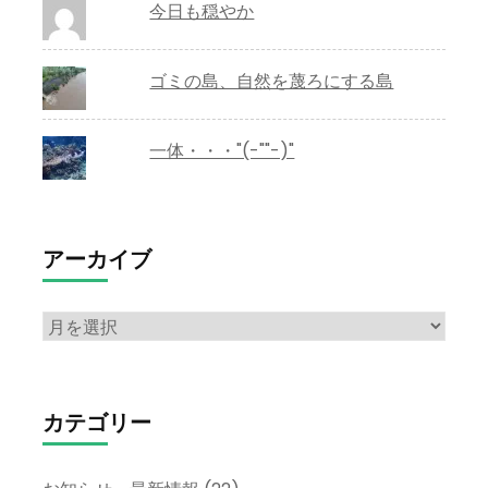
今日も穏やか
ゴミの島、自然を蔑ろにする島
一体・・・"(-""-)"
アーカイブ
ア
ー
カ
イ
カテゴリー
ブ