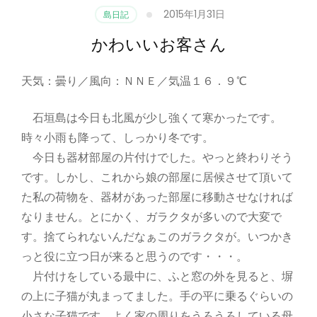
2015年1月31日
島日記
かわいいお客さん
天気：曇り／風向：ＮＮＥ／気温１６．９℃
石垣島は今日も北風が少し強くて寒かったです。
時々小雨も降って、しっかり冬です。
今日も器材部屋の片付けでした。やっと終わりそう
です。しかし、これから娘の部屋に居候させて頂いて
た私の荷物を、器材があった部屋に移動させなければ
なりません。とにかく、ガラクタが多いので大変で
す。捨てられないんだなぁこのガラクタが。いつかき
っと役に立つ日が来ると思うのです・・・。
片付けをしている最中に、ふと窓の外を見ると、塀
の上に子猫が丸まってました。手の平に乗るぐらいの
小さな子猫です。よく家の周りをうろうろしている母