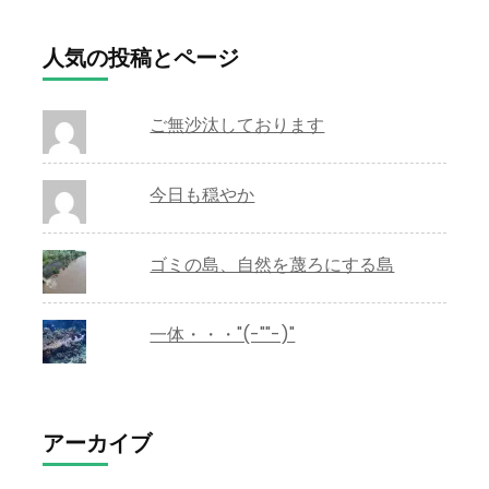
人気の投稿とページ
ご無沙汰しております
今日も穏やか
ゴミの島、自然を蔑ろにする島
一体・・・"(-""-)"
アーカイブ