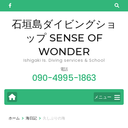
コ
ン
テ
石垣島ダイビングショ
ン
ップ SENSE OF
ツ
へ
WONDER
ス
キ
Ishigaki Is. Diving services & School
ッ
電話
090-4995-1863
プ
(Enter
を
メニュー
押
す)
>
>
ホーム
海日記
久しぶりの海