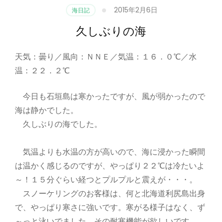
2015年2月6日
海日記
久しぶりの海
天気：曇り／風向：ＮＮＥ／気温：１６．０℃／水
温：２２．２℃
今日も石垣島は寒かったですが、風が弱かったので
海は静かでした。
久しぶりの海でした。
気温よりも水温の方が高いので、海に浸かった瞬間
は温かく感じるのですが、やっぱり２２℃は冷たいよ
～！１５分ぐらい経つとプルプルと震えが・・・。
スノーケリングのお客様は、何と北海道利尻島出身
で、やっぱり寒さに強いです。寒がる様子はなく、ず
～っと泳いでました。その耐寒機能が欲しいです。