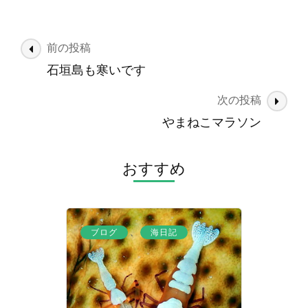
投
前の投稿
稿
石垣島も寒いです
ナ
次の投稿
ビ
ゲ
やまねこマラソン
ー
シ
おすすめ
ョ
ン
、
ブログ
海日記