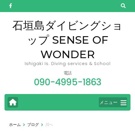
コ
ン
テ
石垣島ダイビングショ
ン
ップ SENSE OF
ツ
へ
WONDER
ス
キ
Ishigaki Is. Diving services & School
ッ
電話
090-4995-1863
プ
(Enter
を
メニュー
押
す)
>
>
ホーム
ブログ
川へ