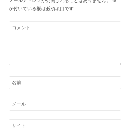
メールアドレスが公開されることはありません。
※
が付いている欄は必須項目です
コ
メ
ン
ト
名
前
*
メ
ー
ル
サ
*