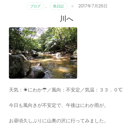
2017年7月26日
ブログ
、
島日記
川へ
天気：☀にわか☂／風向：不安定／気温：３３．０℃
今日も風向きが不安定で、午後はにわか雨が。
お昼頃久しぶりに山奥の沢に行ってみました。