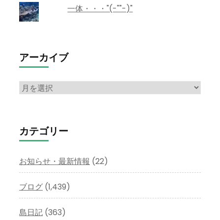
一体・・・"(-""-)"
アーカイブ
ア
ー
カ
イ
カテゴリー
ブ
お知らせ・最新情報
(22)
ブログ
(1,439)
島日記
(363)