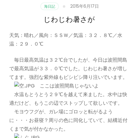
2015年6月17日
海日記
じわじわ暑さが
天気：晴れ／風向：ＳＳＷ／気温：３２．８℃／水
温：２９．０℃
毎日最高気温は３２℃台でしたが、今日は波照間島
で最高気温が３３．０℃でした。じわじわ暑さが増し
てます。強烈な紫外線もビシビシ降り注いでいます。
ここは波照間島じゃないよ
水温もとうとう２９℃を越えて来ました。水中は快
適だけど、もうこの辺でストップして欲しいです。
モヨウフグが、ガレ場にゴロッと転がるよう
に・・・お昼寝？周りの色に同化していて、結構近付
くまで気が付かなかった。