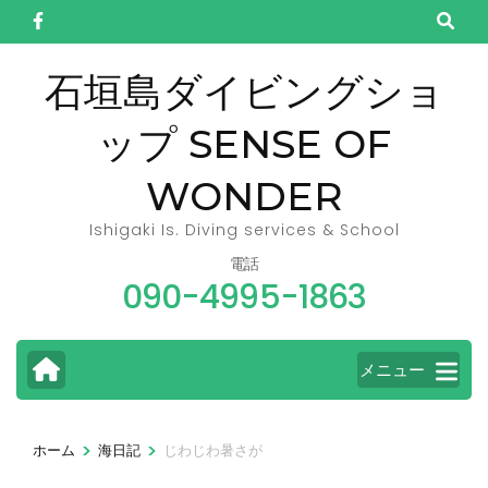
コ
ン
テ
石垣島ダイビングショ
ン
ップ SENSE OF
ツ
へ
WONDER
ス
キ
Ishigaki Is. Diving services & School
ッ
電話
090-4995-1863
プ
(Enter
を
メニュー
押
す)
>
>
ホーム
海日記
じわじわ暑さが