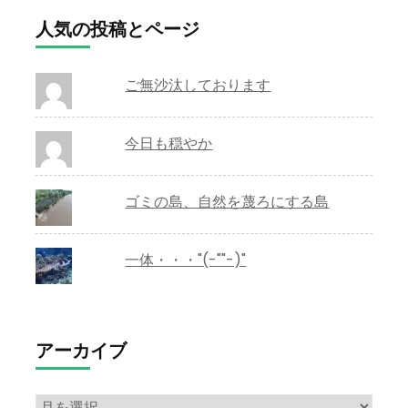
人気の投稿とページ
ご無沙汰しております
今日も穏やか
ゴミの島、自然を蔑ろにする島
一体・・・"(-""-)"
アーカイブ
ア