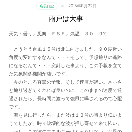
2015年8月22日
店長日記
雨戸は大事
天気：曇り／風向：ＥＳＥ／気温：３０．９℃
とうとう台風１５号は北に向きました。９０度近い
角度で変針するなんて・・・そして、予想通りの進路
になるなんて・・・変針した事より、この予報を立て
た気象関係機関が凄いです。
今のところ直撃の予報。そして速度が遅い。さっさ
と通り過ぎてくれれば良いのに、このままの速度で通
過されたら、長時間に渡って強風に曝されるので心配
です。
海を見に行ったら、まだ波は１３号の時より低いよ
うでしたが、時々破壊的な波が押し寄せて来て怖い。
しかし、この波のエネルギーはもったいない。台風の