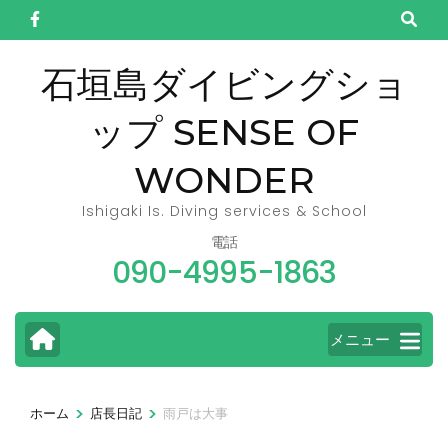
コ
ン
テ
石垣島ダイビングショ
ン
ップ SENSE OF
ツ
へ
WONDER
ス
キ
Ishigaki Is. Diving services & School
ッ
電話
090-4995-1863
プ
(Enter
を
メニュー
押
す)
>
>
ホーム
店長日記
雨戸は大事