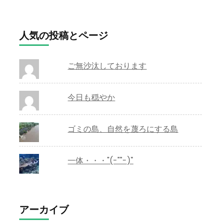
人気の投稿とページ
ご無沙汰しております
今日も穏やか
ゴミの島、自然を蔑ろにする島
一体・・・"(-""-)"
アーカイブ