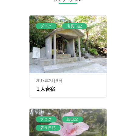
ョ
ン
、
ブログ
店長日記
2017年2月6日
１人合宿
、
、
ブログ
島日記
店長日記