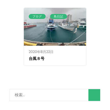
、
ブログ
島日記
2020年8月22日
台風８号
検
索: