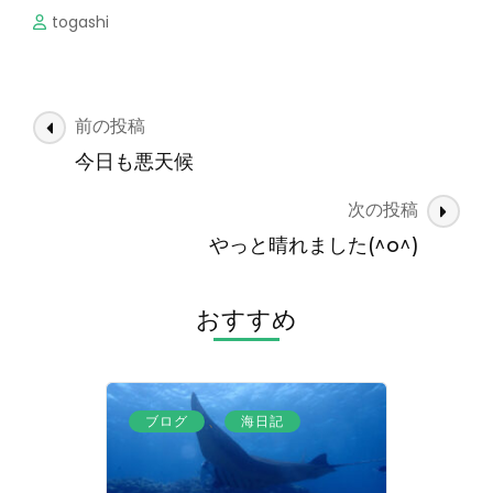
togashi
投
前の投稿
稿
今日も悪天候
ナ
次の投稿
ビ
ゲ
やっと晴れました(^o^)
ー
シ
おすすめ
ョ
ン
、
ブログ
海日記