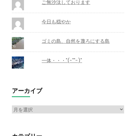
ご無沙汰しております
今日も穏やか
ゴミの島、自然を蔑ろにする島
一体・・・"(-""-)"
アーカイブ
ア
ー
カ
イ