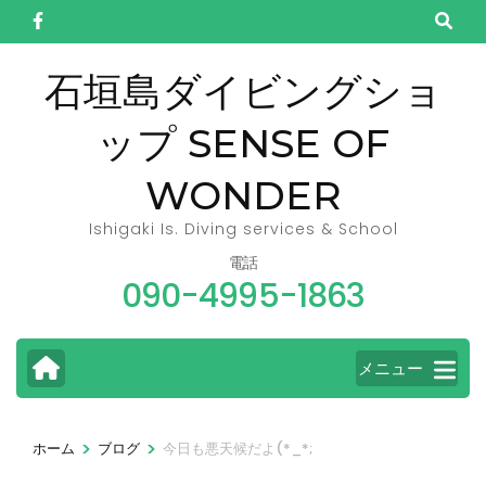
コ
ン
テ
石垣島ダイビングショ
ン
ップ SENSE OF
ツ
へ
WONDER
ス
キ
Ishigaki Is. Diving services & School
ッ
電話
090-4995-1863
プ
(Enter
を
メニュー
押
す)
>
>
ホーム
ブログ
今日も悪天候だよ(*_*;