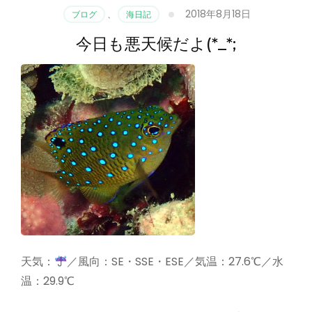
2018年8月18日
ブログ
、
海日記
今日も悪天候だよ(*_*;
天気：
／風向：SE・SSE・ESE／気温：27.6℃／水
温：29.9℃