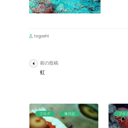
togashi
投
前の投稿
稿
虹
ナ
ビ
ゲ
ー
シ
、
ブログ
海日記
ブロ
ョ
ン