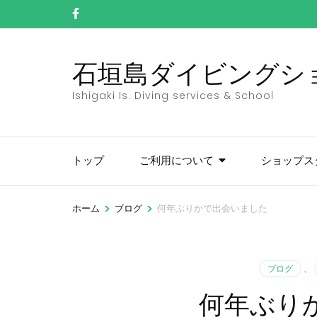
コ
ン
テ
石垣島ダイビングショッ
ン
ツ
Ishigaki Is. Diving services & School
へ
ス
キ
トップ
ご利用について
ショップス
ッ
プ
(Enter
>
>
ホーム
ブログ
何年ぶりかで出会いました
を
押
す)
ブログ
、
何年ぶり