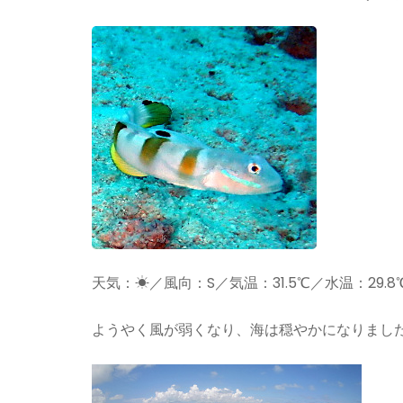
天気：☀／風向：S／気温：31.5℃／水温：29.8
ようやく風が弱くなり、海は穏やかになりまし