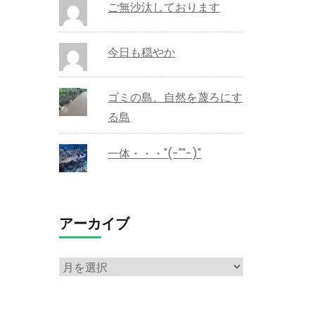
ご無沙汰しております
今日も穏やか
ゴミの島、自然を蔑ろにす
る島
一体・・・"(-""-)"
アーカイブ
ア
ー
カ