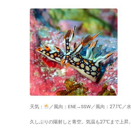
天気：
／風向：ENE→SSW／風向：27.1℃／水
久しぶりの陽射しと青空。気温も27℃まで上昇。