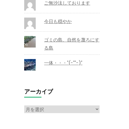
ご無沙汰しております
今日も穏やか
ゴミの島、自然を蔑ろにす
る島
一体・・・"(-""-)"
アーカイブ
ア
ー
カ