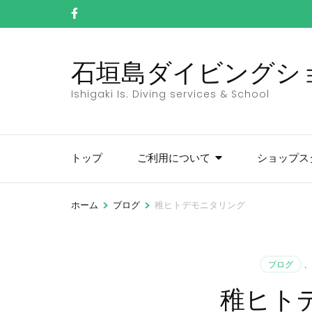
コ
ン
テ
石垣島ダイビングショッ
ン
ツ
Ishigaki Is. Diving services & School
へ
ス
キ
トップ
ご利用について
ショップス
ッ
プ
(Enter
>
>
ホーム
ブログ
稚ヒトデモニタリング
を
押
す)
ブログ
、
稚ヒト