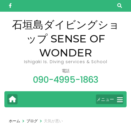
コ
ン
テ
石垣島ダイビングショ
ン
ップ SENSE OF
ツ
へ
WONDER
ス
キ
Ishigaki Is. Diving services & School
ッ
電話
090-4995-1863
プ
(Enter
を
メニュー
押
す)
>
>
ホーム
ブログ
天気が悪い