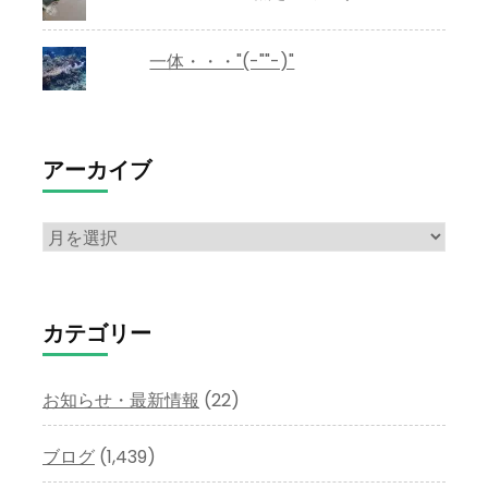
一体・・・"(-""-)"
アーカイブ
ア
ー
カ
イ
カテゴリー
ブ
お知らせ・最新情報
(22)
ブログ
(1,439)