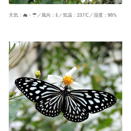
天気：☁・☂／風向：E／気温：23.1℃／湿度：98%