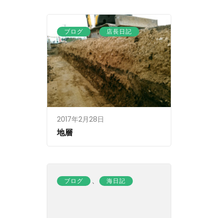
、
ブログ
店長日記
2017年2月28日
地層
、
ブログ
海日記