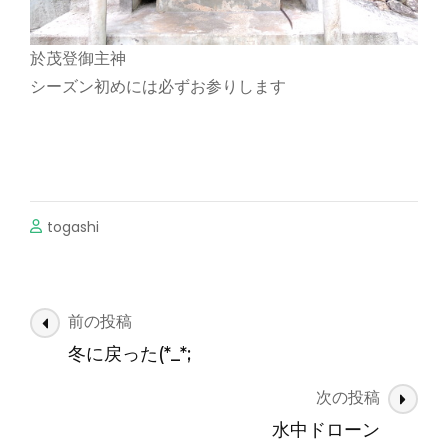
於茂登御主神
シーズン初めには必ずお参りします
togashi
投
前の投稿
稿
冬に戻った(*_*;
ナ
次の投稿
ビ
ゲ
水中ドローン