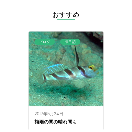
ー
シ
おすすめ
ョ
ン
、
ブログ
海日記
2017年5月24日
梅雨の間の晴れ間も