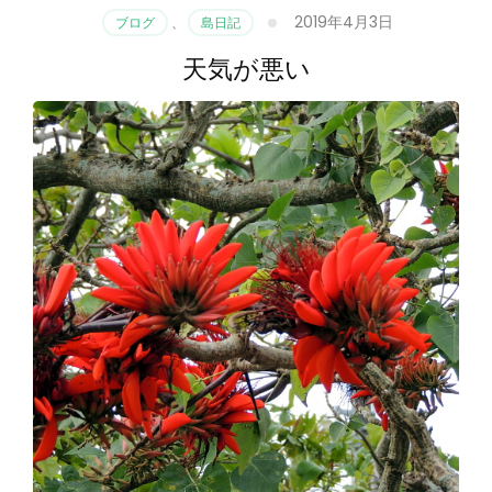
2019年4月3日
ブログ
、
島日記
天気が悪い