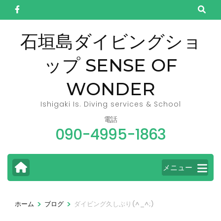
コ
ン
テ
石垣島ダイビングショ
ン
ップ SENSE OF
ツ
へ
WONDER
ス
キ
Ishigaki Is. Diving services & School
ッ
電話
090-4995-1863
プ
(Enter
を
メニュー
押
す)
>
>
ホーム
ブログ
ダイビング久しぶり(^_^;)