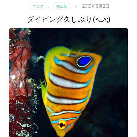
2019年8月2日
ブログ
、
海日記
ダイビング久しぶり(^_^;)