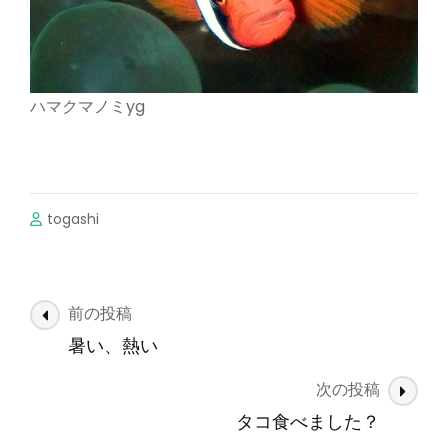
ハマクマノミyg
togashi
投
前の投稿
稿
暑い、熱い
ナ
次の投稿
ビ
ゲ
タコ食べました？