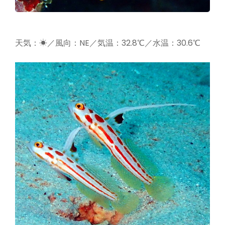
天気：☀／風向：NE／気温：32.8℃／水温：30.6℃