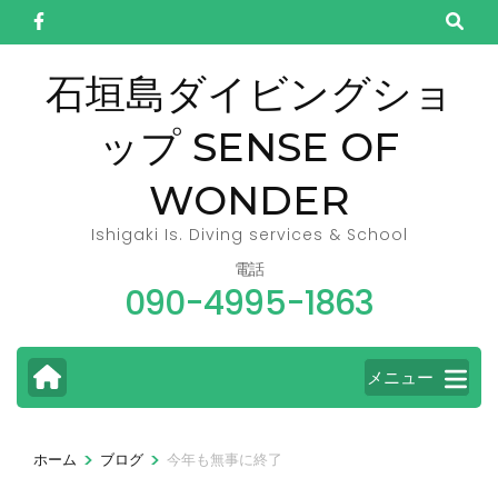
コ
ン
テ
石垣島ダイビングショ
ン
ップ SENSE OF
ツ
へ
WONDER
ス
キ
Ishigaki Is. Diving services & School
ッ
電話
090-4995-1863
プ
(Enter
を
メニュー
押
す)
>
>
ホーム
ブログ
今年も無事に終了