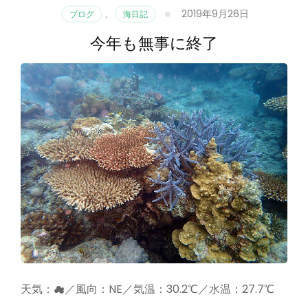
2019年9月26日
ブログ
、
海日記
今年も無事に終了
天気：☁／風向：NE／気温：30.2℃／水温：27.7℃