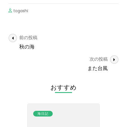
togashi
投
前の投稿
稿
秋の海
ナ
次の投稿
ビ
ゲ
また台風
ー
シ
おすすめ
ョ
ン
海日記