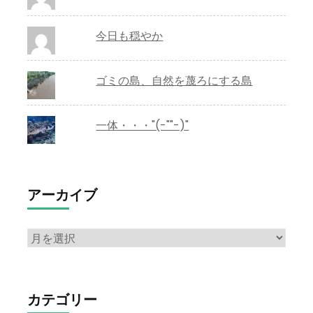
今日も穏やか
ゴミの島、自然を蔑ろにする島
一体・・・"(-""-)"
アーカイブ
ア
ー
カ
イ
カテゴリー