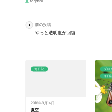
togashi
投
前の投稿
稿
やっと透明度が回復
ナ
ビ
ゲ
ー
シ
海日記
ブロ
ョ
海日
ン
2016年8月14日
夏空