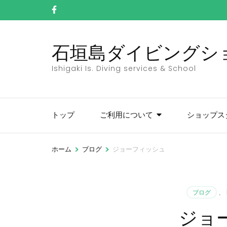
コ
ン
テ
石垣島ダイビングショッ
ン
ツ
Ishigaki Is. Diving services & School
へ
ス
キ
トップ
ご利用について
ショップス
ッ
プ
(Enter
>
>
ホーム
ブログ
ジョーフィッシュ
を
押
す)
ブログ
、
ジョ