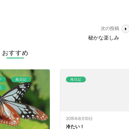
次の投稿
秘かな楽しみ
おすすめ
、
、
グ
島日記
海日記
記
2015年8月10日
冷たい！