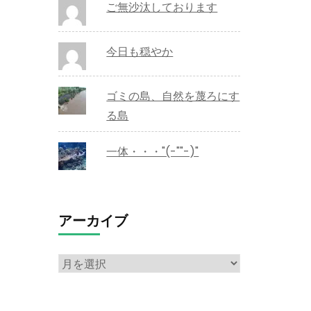
ご無沙汰しております
今日も穏やか
ゴミの島、自然を蔑ろにす
る島
一体・・・"(-""-)"
アーカイブ
ア
ー
カ