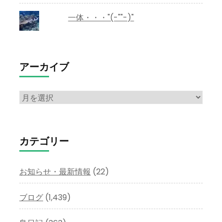
一体・・・"(-""-)"
アーカイブ
ア
ー
カ
イ
カテゴリー
ブ
お知らせ・最新情報
(22)
ブログ
(1,439)