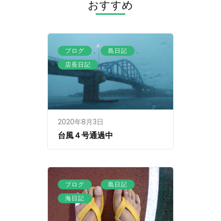
シ
おすすめ
ョ
ン
、
、
ブログ
島日記
店長日記
2020年8月3日
台風４号通過中
、
、
ブログ
島日記
海日記