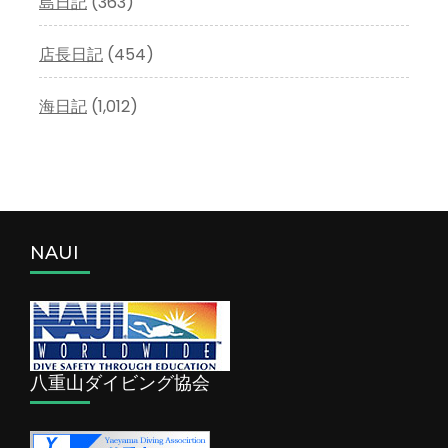
島日記
(363)
店長日記
(454)
海日記
(1,012)
NAUI
八重山ダイビング協会