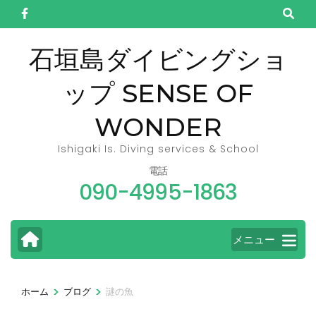
コ
ン
テ
石垣島ダイビングショ
ン
ップ SENSE OF
ツ
へ
WONDER
ス
キ
Ishigaki Is. Diving services & School
ッ
電話
090-4995-1863
プ
(Enter
を
メニュー
押
す)
>
>
ホーム
ブログ
謎の魚