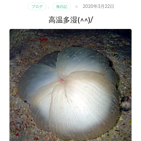
2020年3月22日
ブログ
、
海日記
高温多湿(^^)/