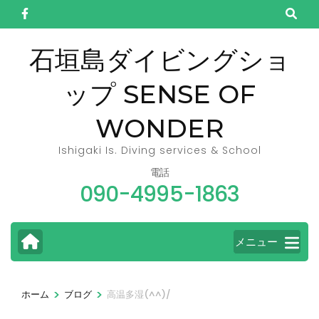
コ
ン
テ
石垣島ダイビングショ
ン
ップ SENSE OF
ツ
へ
WONDER
ス
キ
Ishigaki Is. Diving services & School
ッ
電話
090-4995-1863
プ
(Enter
を
メニュー
押
す)
>
>
ホーム
ブログ
高温多湿(^^)/