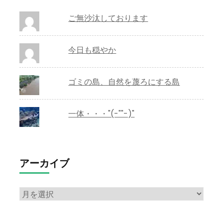
ご無沙汰しております
今日も穏やか
ゴミの島、自然を蔑ろにする島
一体・・・"(-""-)"
アーカイブ
ア
ー
カ