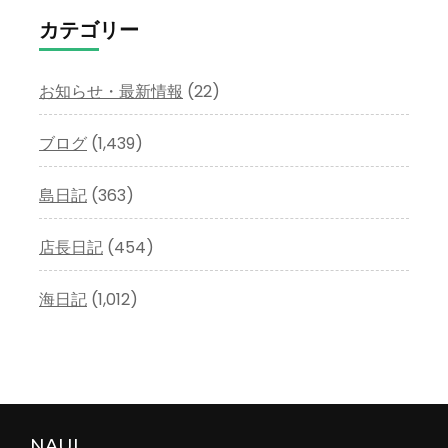
イ
カテゴリー
ブ
お知らせ・最新情報
(22)
ブログ
(1,439)
島日記
(363)
店長日記
(454)
海日記
(1,012)
NAUI