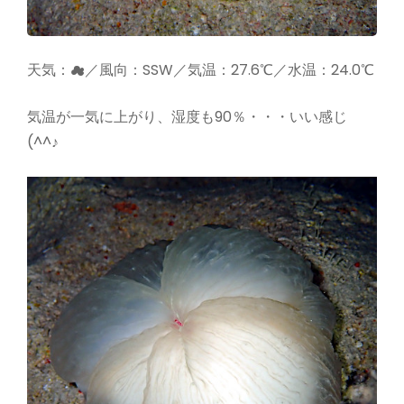
天気：☁／風向：SSW／気温：27.6℃／水温：24.0℃
気温が一気に上がり、湿度も90％・・・いい感じ
(^^♪