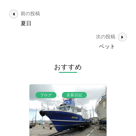
投
前の投稿
稿
夏日
ナ
次の投稿
ビ
ゲ
ベット
ー
シ
おすすめ
ョ
ン
、
ブログ
店長日記