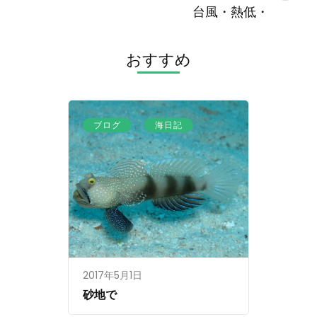
ゲ
台風・熱低・
ー
シ
おすすめ
ョ
ン
、
ブログ
海日記
2017年5月1日
砂地で