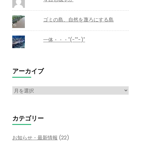
ゴミの島、自然を蔑ろにする島
一体・・・"(-""-)"
アーカイブ
ア
ー
カ
イ
カテゴリー
ブ
お知らせ・最新情報
(22)