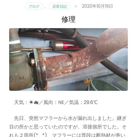
2020年10月19日
ブログ
、
店長日記
修理
天気：☀☁／風向：NE／気温：29.6℃
先日、突然マフラーから水が漏れ出しました。継ぎ
目の所かと思っていたのですが、溶接個所でした。そ
れも２箇所(*_*) マフラーには普段は断熱材が巻い