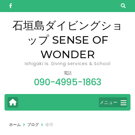
コ
ン
テ
石垣島ダイビングショ
ン
ップ SENSE OF
ツ
へ
WONDER
ス
キ
Ishigaki Is. Diving services & School
ッ
電話
090-4995-1863
プ
(Enter
を
メニュー
押
す)
>
>
ホーム
ブログ
修理