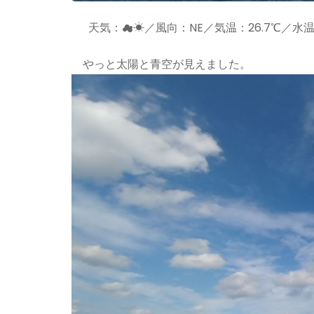
天気：☁☀／風向：NE／気温：26.7℃／水温：
やっと太陽と青空が見えました。