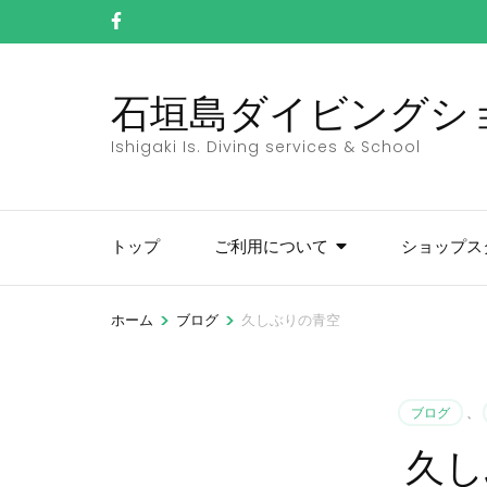
コ
ン
テ
石垣島ダイビングショッ
ン
ツ
Ishigaki Is. Diving services & School
へ
ス
キ
トップ
ご利用について
ショップス
ッ
プ
(Enter
>
>
ホーム
ブログ
久しぶりの青空
を
押
す)
ブログ
、
久し