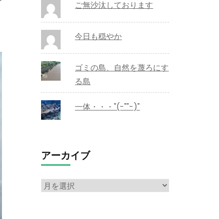
ご無沙汰しております
今日も穏やか
ゴミの島、自然を蔑ろにす
る島
一体・・・"(-""-)"
アーカイブ
ア
ー
カ