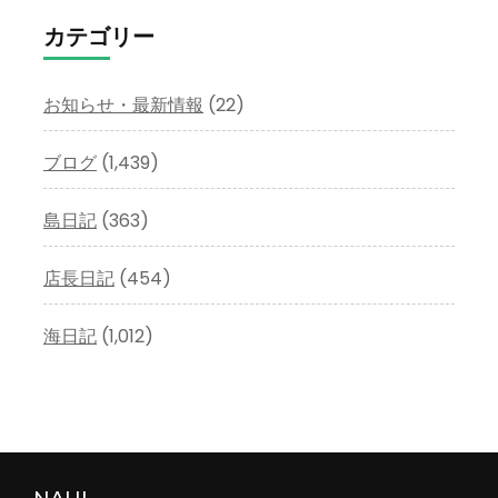
イ
カテゴリー
ブ
お知らせ・最新情報
(22)
ブログ
(1,439)
島日記
(363)
店長日記
(454)
海日記
(1,012)