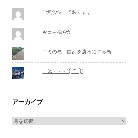
ご無沙汰しております
今日も穏やか
ゴミの島、自然を蔑ろにする島
一体・・・"(-""-)"
アーカイブ
ア
ー
カ