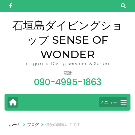
コ
ン
テ
石垣島ダイビングショ
ン
ップ SENSE OF
ツ
へ
WONDER
ス
キ
Ishigaki Is. Diving services & School
ッ
電話
090-4995-1863
プ
(Enter
を
メニュー
押
す)
>
>
ホーム
ブログ
何かの間違い？です