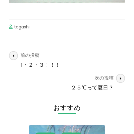
togashi
投
前の投稿
稿
1・２・３！！！
ナ
次の投稿
ビ
ゲ
２５℃って夏日？
ー
シ
おすすめ
ョ
ン