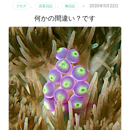
2020年11月22日
ブログ
、
店長日記
、
海日記
何かの間違い？です