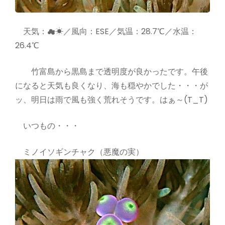
天気：☁☀／風向：ESE／気温：28.7℃／水温：
26.4℃
竹富島から黒島まで透明度が良かったです。午後
になると天気も良くなり、海も穏やかでした・・・が
ッ、明日は雨で風も強く荒れそうです。はぁ～(T_T)
いつもの・・・
ミノイソギンチャク（悪魔の実）