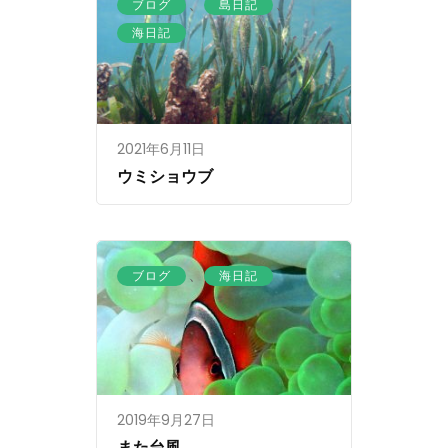
、
、
ブログ
島日記
海日記
2021年6月11日
ウミショウブ
、
ブログ
海日記
2019年9月27日
また台風