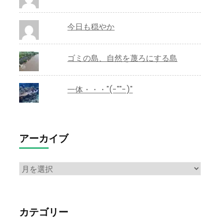
今日も穏やか
ゴミの島、自然を蔑ろにする島
一体・・・"(-""-)"
アーカイブ
ア
ー
カ
イ
カテゴリー