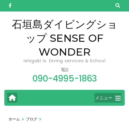
コ
ン
テ
石垣島ダイビングショ
ン
ップ SENSE OF
ツ
へ
WONDER
ス
キ
Ishigaki Is. Diving services & School
ッ
電話
090-4995-1863
プ
(Enter
を
メニュー
押
す)
>
>
ホーム
ブログ