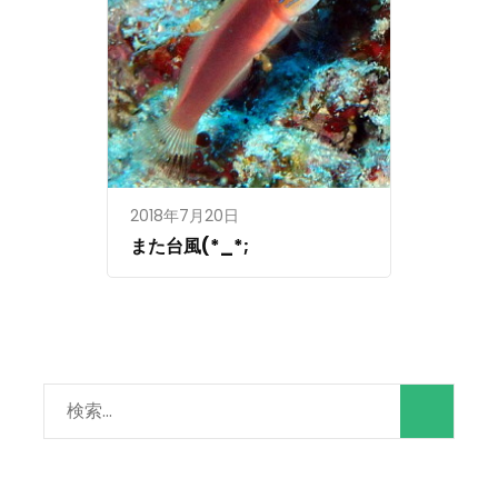
2018年7月20日
また台風(*_*;
検
索: