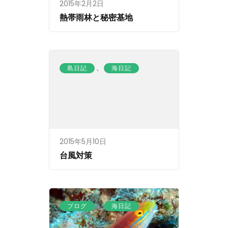
2015年2月2日
熱帯雨林と秘密基地
、
島日記
海日記
2015年5月10日
台風対策
、
ブログ
海日記