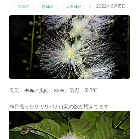
2022年6月15日
ブログ
、
島日記
、
店長日記
天気：☀☁／風向：SSW／気温：31.7℃
昨日撮ったサガリバナは花の数が増えてます