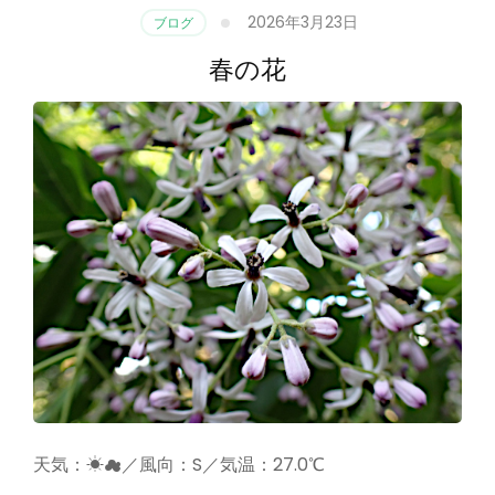
2026年3月23日
ブログ
春の花
天気：☀☁／風向：S／気温：27.0℃