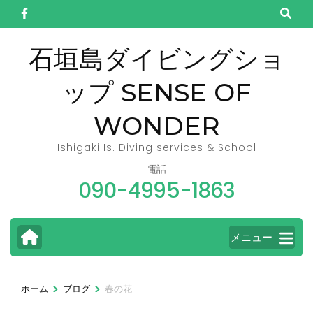
コ
ン
テ
石垣島ダイビングショ
ン
ップ SENSE OF
ツ
へ
WONDER
ス
キ
Ishigaki Is. Diving services & School
ッ
電話
090-4995-1863
プ
(Enter
を
メニュー
押
す)
>
>
ホーム
ブログ
春の花