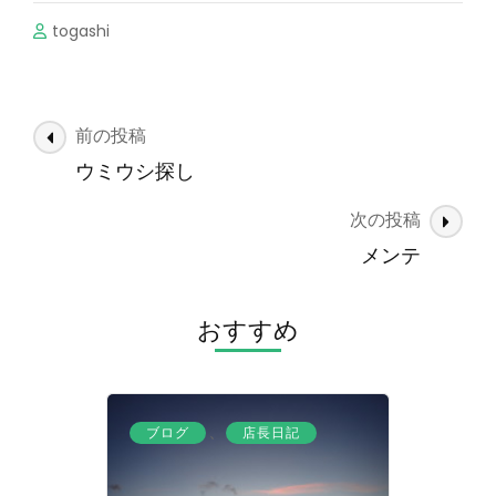
togashi
投
前の投稿
稿
ウミウシ探し
ナ
次の投稿
ビ
ゲ
メンテ
ー
シ
おすすめ
ョ
ン
、
ブログ
店長日記