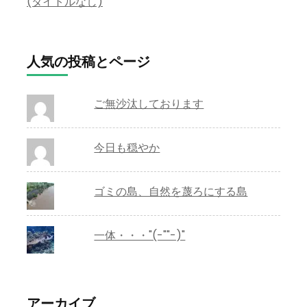
(タイトルなし)
人気の投稿とページ
ご無沙汰しております
今日も穏やか
ゴミの島、自然を蔑ろにする島
一体・・・"(-""-)"
アーカイブ