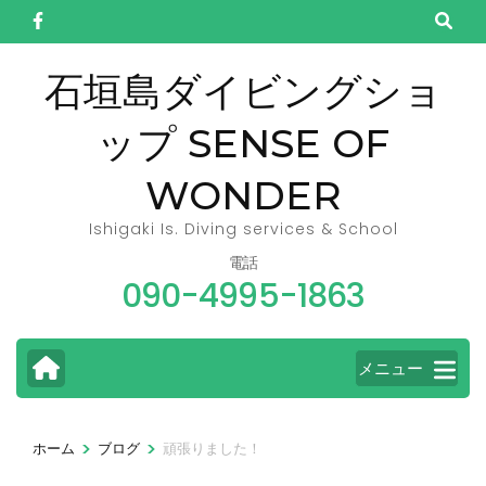
コ
ン
テ
石垣島ダイビングショ
ン
ップ SENSE OF
ツ
へ
WONDER
ス
キ
Ishigaki Is. Diving services & School
ッ
電話
090-4995-1863
プ
(Enter
を
メニュー
押
す)
>
>
ホーム
ブログ
頑張りました！