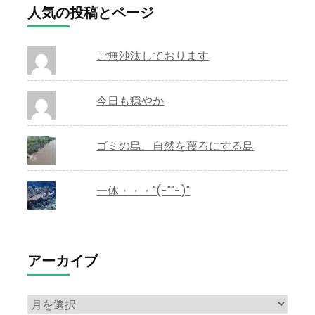
人気の投稿とページ
ご無沙汰しております
今日も穏やか
ゴミの島、自然を蔑ろにする島
一体・・・"(-""-)"
アーカイブ
ア