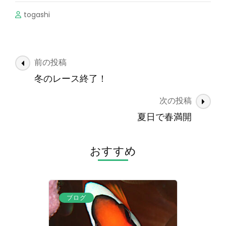
togashi
投
前の投稿
稿
冬のレース終了！
ナ
次の投稿
ビ
ゲ
夏日で春満開
ー
シ
おすすめ
ョ
ン
ブログ