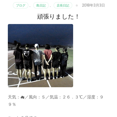
2018年3月3日
ブログ
、
島日記
、
店長日記
頑張りました！
天気：☁／風向：Ｓ／気温：２６．３℃／湿度：９
９％