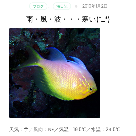
2019年1月2日
ブログ
、
海日記
雨・風・波・・・寒い(*_*)
天気：☂／風向：NE／気温：19.5℃／水温：24.5℃