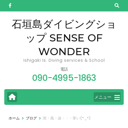
コ
ン
テ
石垣島ダイビングショ
ン
ップ SENSE OF
ツ
へ
WONDER
ス
キ
Ishigaki Is. Diving services & School
ッ
電話
090-4995-1863
プ
(Enter
を
メニュー
押
す)
>
>
ホーム
ブログ
雨・風・波・・・寒い(*_*)