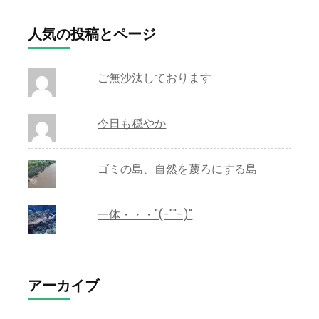
人気の投稿とページ
ご無沙汰しております
今日も穏やか
ゴミの島、自然を蔑ろにする島
一体・・・"(-""-)"
アーカイブ