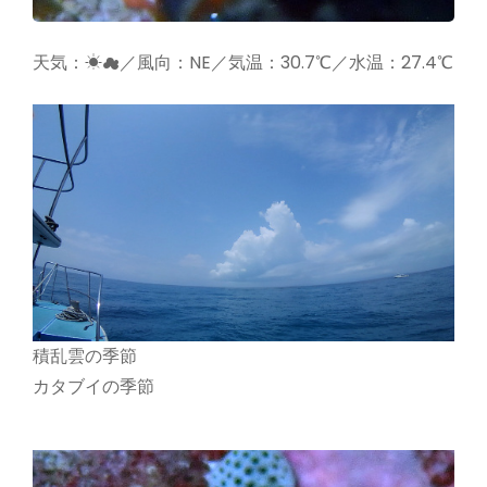
天気：☀☁／風向：NE／気温：30.7℃／水温：27.4℃
積乱雲の季節
カタブイの季節