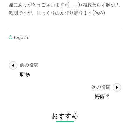
誠にありがとうございます<(_ _)>相変わらず超少人
数制ですが、じっくりのんびり潜ります(^o^)
togashi
投
前の投稿
稿
研修
ナ
次の投稿
ビ
ゲ
梅雨？
ー
シ
おすすめ
ョ
ン