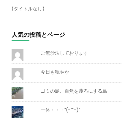
(タイトルなし)
人気の投稿とページ
ご無沙汰しております
今日も穏やか
ゴミの島、自然を蔑ろにする島
一体・・・"(-""-)"