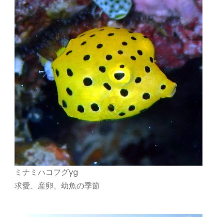
ミナミハコフグyg
求愛、産卵、幼魚の季節