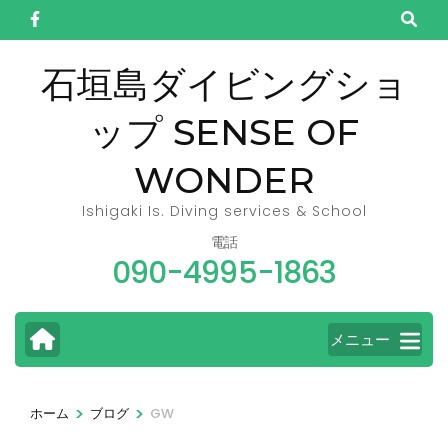
コ
ン
テ
石垣島ダイビングショ
ン
ップ SENSE OF
ツ
へ
WONDER
ス
キ
Ishigaki Is. Diving services & School
ッ
電話
090-4995-1863
プ
(Enter
を
メニュー
押
す)
>
>
ホーム
ブログ
GW