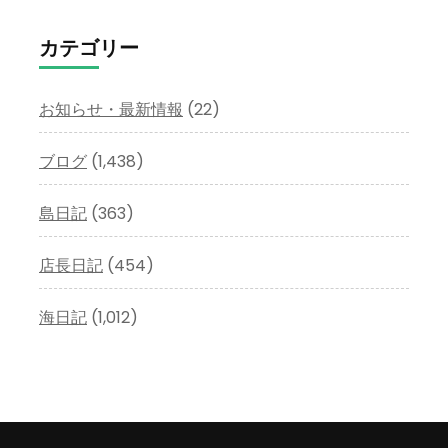
カ
イ
カテゴリー
ブ
お知らせ・最新情報
(22)
ブログ
(1,438)
島日記
(363)
店長日記
(454)
海日記
(1,012)