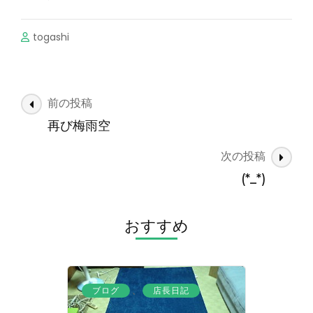
togashi
投
前の投稿
稿
再び梅雨空
ナ
次の投稿
ビ
ゲ
(*_*)
ー
シ
おすすめ
ョ
ン
、
ブログ
店長日記