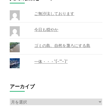
ご無沙汰しております
今日も穏やか
ゴミの島、自然を蔑ろにする島
一体・・・"(-""-)"
アーカイブ
ア
ー