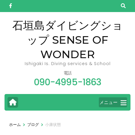
コ
ン
テ
石垣島ダイビングショ
ン
ップ SENSE OF
ツ
へ
WONDER
ス
キ
Ishigaki Is. Diving services & School
ッ
電話
090-4995-1863
プ
(Enter
を
メニュー
押
す)
>
>
ホーム
ブログ
小康状態