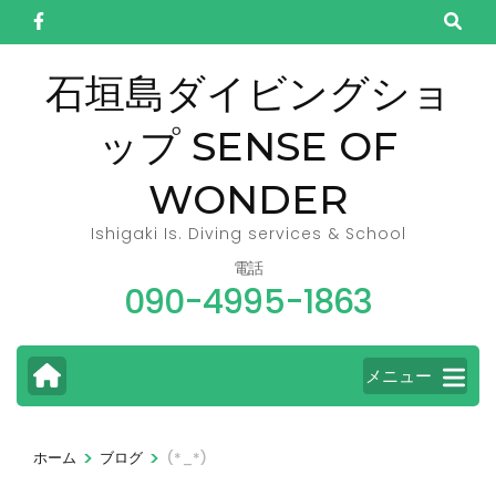
コ
ン
テ
石垣島ダイビングショ
ン
ップ SENSE OF
ツ
へ
WONDER
ス
キ
Ishigaki Is. Diving services & School
ッ
電話
090-4995-1863
プ
(Enter
を
メニュー
押
す)
>
>
ホーム
ブログ
(*_*)