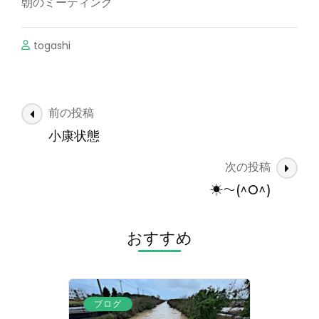
朝のミーティング
togashi
投
前の投稿
稿
小康状態
ナ
次の投稿
ビ
ゲ
☀～(^O^)
ー
シ
おすすめ
ョ
ン
ブログ