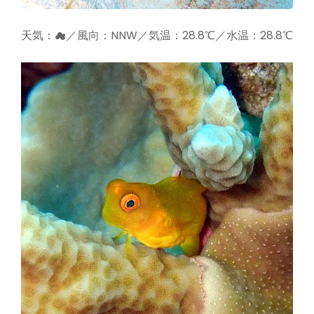
天気：☁／風向：NNW／気温：28.8℃／水温：28.8℃