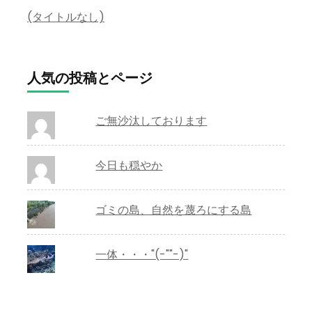
(タイトルなし)
人気の投稿とページ
ご無沙汰しております
今日も穏やか
ゴミの島、自然を蔑ろにする島
一体・・・"(-""-)"