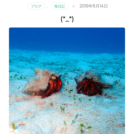
2019年6月14日
ブログ
、
海日記
(*_*)