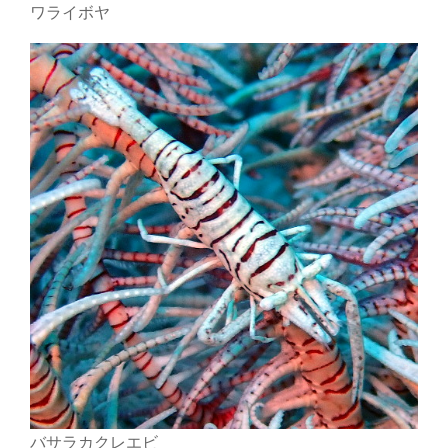
ワライボヤ
バサラカクレエビ