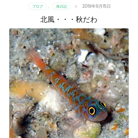
2019年9月15日
ブログ
、
海日記
北風・・・秋だわ