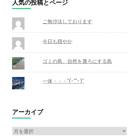
人気の投稿とページ
ご無沙汰しております
今日も穏やか
ゴミの島、自然を蔑ろにする島
一体・・・"(-""-)"
アーカイブ
ア