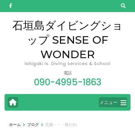
コ
ン
テ
石垣島ダイビングショ
ン
ップ SENSE OF
ツ
へ
WONDER
ス
キ
Ishigaki Is. Diving services & School
ッ
電話
090-4995-1863
プ
(Enter
を
メニュー
押
す)
>
>
ホーム
ブログ
北風・・・秋だわ