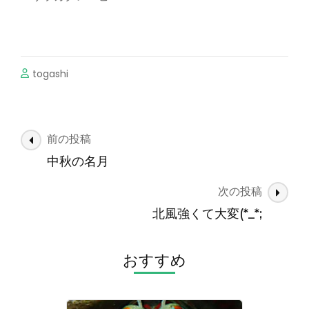
togashi
投
前の投稿
稿
中秋の名月
ナ
次の投稿
ビ
ゲ
北風強くて大変(*_*;
ー
シ
おすすめ
ョ
ン