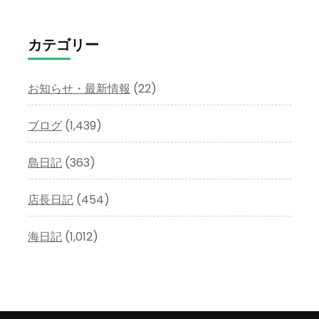
ー
カ
イ
カテゴリー
ブ
お知らせ・最新情報
(22)
ブログ
(1,439)
島日記
(363)
店長日記
(454)
海日記
(1,012)