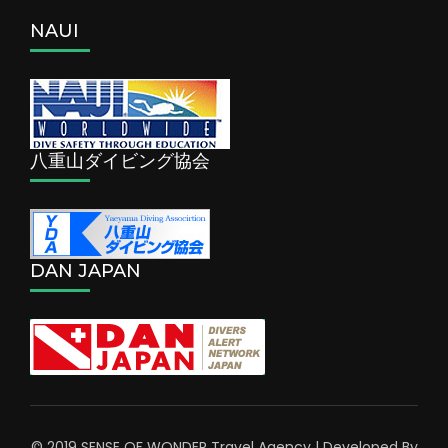
NAUI
八重山ダイビング協会
DAN JAPAN
© 2019 SENSE OF WONDER
Travel Agency | Developed By