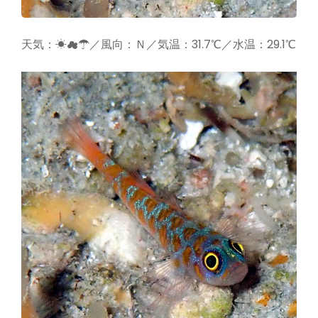
天気：☀☁☂／風向：Ｎ／気温：31.7℃／水温：29.1℃