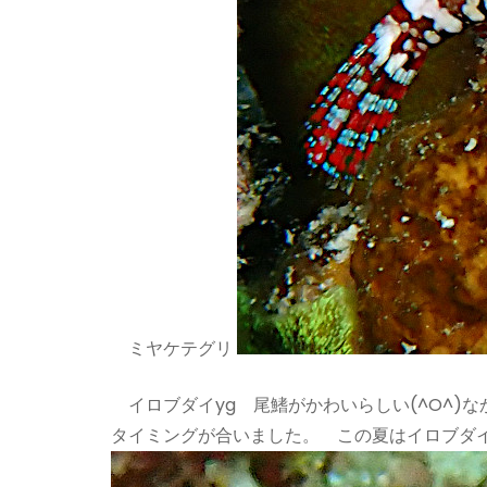
ミヤケテグリ
イロブダイyg 尾鰭がかわいらしい(^O^)
タイミングが合いました。 この夏はイロブダ