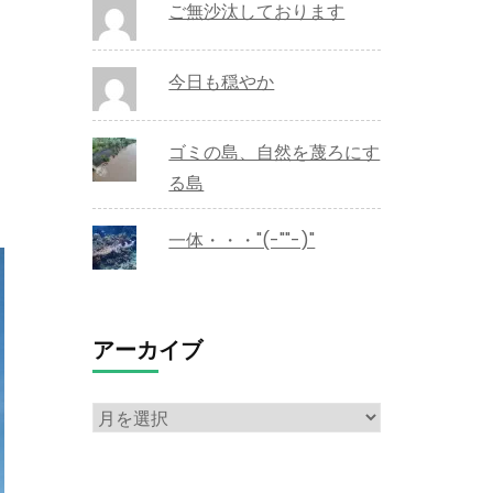
ご無沙汰しております
今日も穏やか
ゴミの島、自然を蔑ろにす
る島
一体・・・"(-""-)"
アーカイブ
ア
ー
カ