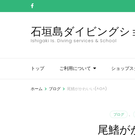
コ
ン
テ
石垣島ダイビングショッ
ン
ツ
Ishigaki Is. Diving services & School
へ
ス
キ
トップ
ご利用について
ショップス
ッ
プ
(Enter
>
>
ホーム
ブログ
尾鰭がかわいい(^O^)
を
押
す)
ブログ
、
尾鰭がか