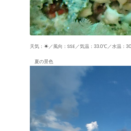
天気：☀／風向：SSE／気温：33.0℃／水温：30
夏の景色