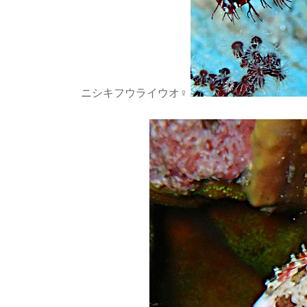
ニシキフウライウオ♀