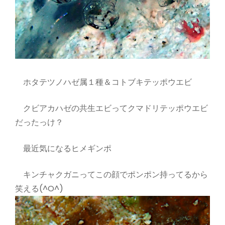
ホタテツノハゼ属１種＆コトブキテッポウエビ
クビアカハゼの共生エビってクマドリテッポウエビ
だったっけ？
最近気になるヒメギンポ
キンチャクガニってこの顔でポンポン持ってるから
笑える(^O^)