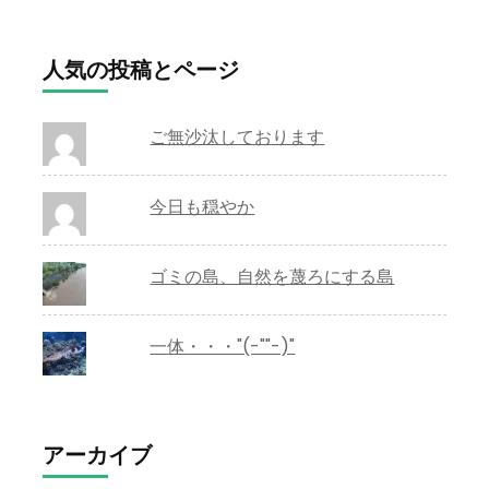
人気の投稿とページ
ご無沙汰しております
今日も穏やか
ゴミの島、自然を蔑ろにする島
一体・・・"(-""-)"
アーカイブ