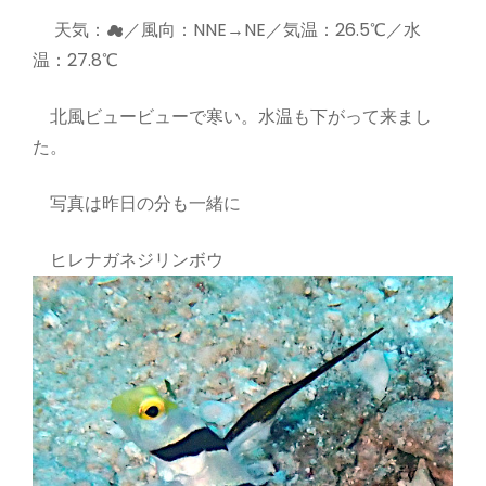
天気：☁／風向：NNE→NE／気温：26.5℃／水
温：27.8℃
北風ビュービューで寒い。水温も下がって来まし
た。
写真は昨日の分も一緒に
ヒレナガネジリンボウ