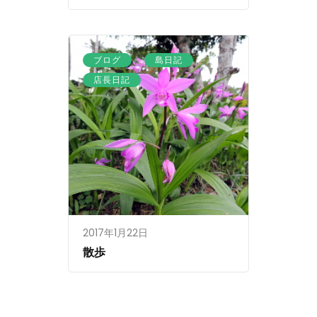
、
、
ブログ
島日記
店長日記
2017年1月22日
散歩