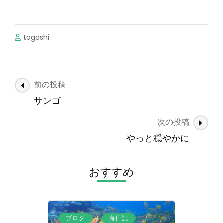
togashi
投
前の投稿
稿
サンゴ
ナ
次の投稿
ビ
ゲ
やっと穏やかに
ー
シ
おすすめ
ョ
ン
、
ブログ
海日記