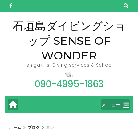
コ
ン
テ
石垣島ダイビングショ
ン
ップ SENSE OF
ツ
へ
WONDER
ス
キ
Ishigaki Is. Diving services & School
ッ
電話
090-4995-1863
プ
(Enter
を
メニュー
押
す)
>
>
ホーム
ブログ
寒い